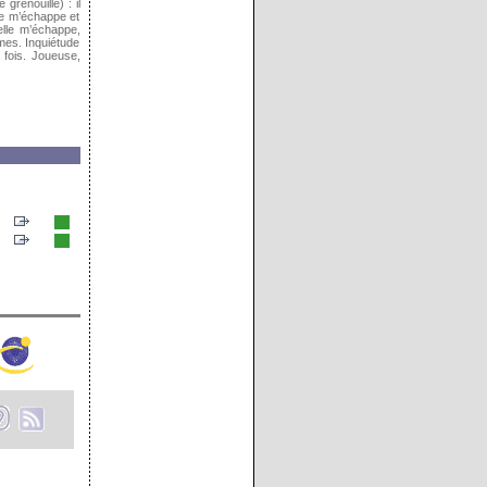
grenouille) : il
le m’échappe et
lle m’échappe,
mes. Inquiétude
 fois. Joueuse,