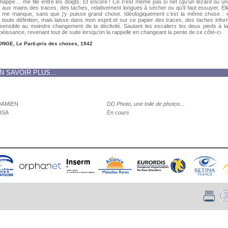
happe… me file entre les doigts. Et encore ! Ce n’est même pas si net (qu’un lézard ou une 
 aux mains des traces, des taches, relativement longues à sécher ou qu’il faut essuyer. El
 me manque, sans que j’y puisse grand chose. Idéologiquement c’est la même chose : e
toute définition, mais laisse dans mon esprit et sur ce papier des traces, des taches infor
 sensible au moindre changement de la déclivité. Sautant les escaliers les deux pieds à la
obéissance, revenant tout de suite lorsqu’on la rappelle en changeant la pente de ce côté-ci
ONGE, Le Parti-pris des choses, 1942
N SAVOIR PLUS...
DAMIEN
DD Photo, une toile de photos...
ISA
En cours