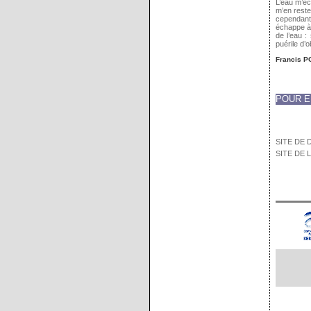
L’eau m’éc
m’en reste
cependant
échappe à 
de l’eau :
puérile d’
Francis P
POUR E
SITE DE 
SITE DE L