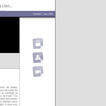
Vendredi 7 aout 2026
nère de belles
ion de cette fin
 la sérénité et
es de Noël ! Ce
comme personne,
 et Damien pour
iter, à tous ses