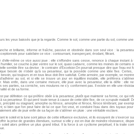
ours les yeux baissés que je la regarde. Comme le sol, comme une partie du sol, comme une 
lanche et brillante, informe et fraîche, passive et obstinée dans son seul vice : la pesante
eptionnels pour satisfaire ce vice : contournant, transperçant, érodant, filtrant.
eur d’elle-même ce vice aussi joue : elle s’effondre sans cesse, renonce à chaque instant à
s’humilier, se couche à plat ventre sur le sol, quasi cadavre, comme les moines de certains 
 telle semble être sa devise : le contraire d’Excelsior.On pourrait presque dire que l’eau est f
rique besoin de n’obéir qu’à sa pesanteur, qui la possède comme une idée fixe. Certes,
besoin, qui toujours et en tous lieux doit être satisfait. Cette armoire, par exemple, se montre
d’adhérer au sol, et si elle se trouve un jour en équilibre instable, elle préférera s’abîme
r. Mais enfin, dans une certaine mesure, elle joue avec la pesanteur, elle la défie : elle n
s ses parties, sa corniche, ses moulures ne s’y conforment pas. Il existe en elle une résista
alité et de sa forme.
t par définition ce qui préfère obéir à la pesanteur, plutôt que maintenir sa forme, ce qui re
 à sa pesanteur. Et qui perd toute tenue à cause de cette idée fixe, de ce scrupule maladif. De
e, précipité ou stagnant; amorphe ou féroce, amorphe et féroce, féroce térébrant, par exemple;
t; si bien que l’on peut faire de lui ce que l’on veut, et conduire l’eau dans des tuyaux pour 
ticalement afin de jouir enfin de sa façon de s’abîmer en pluie : une véritable esclave.
 le soleil et la lune sont jaloux de cette influence exclusive, et ils essayent de s’exercer sur 
offrir la prise de grandes étendues, surtout si elle y est en état de moindre résistance, disp
 soleil alors prélève un plus grand tribut. Il la force à un cyclisme perpétuel, il la traite c
oue.