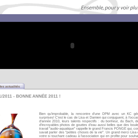
des actualités
1/2011 - BONNE ANNÉE 2011 !
Bien qu'improbable, la rencontre d'une DPM avec un KC gé
surprises! C’est le cas de Lisa et Damien qui conjuguent, à l’occas
d'année 2010, leurs talents respectifs : du bonheur, du Bach, de
d'incroyables photos de gouttes d’eau aussi belles que des boul
travail "audio-aquatique" rappelle le grand Francis PONGE qui, 
savait parler des "petites choses de la vie". Un grand merci Lisa
votre si touchant cadeau à l'association qui en profite pour souha