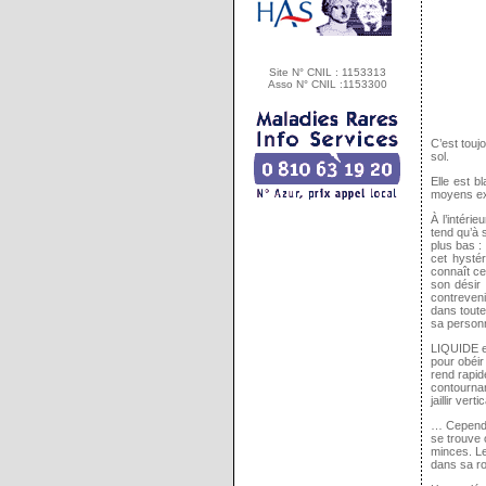
Site N° CNIL : 1153313
Asso N° CNIL :1153300
C’est touj
sol.
Elle est b
moyens exc
À l’intéri
tend qu’à 
plus bas :
cet hysté
connaît ce 
son désir 
contreveni
dans toute
sa personn
LIQUIDE es
pour obéir
rend rapid
contournan
jaillir ver
… Cependant
se trouve 
minces. Le
dans sa r