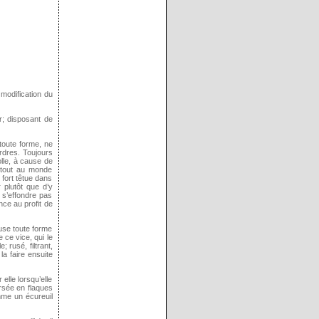
modification du
ur; disposant de
 toute forme, ne
ordres. Toujours
olle, à cause de
 tout au monde
 fort têtue dans
r plutôt que d’y
e s’effondre pas
nce au profit de
fuse toute forme
 ce vice, qui le
 rusé, filtrant,
la faire ensuite
elle lorsqu’elle
ersée en flaques
omme un écureuil