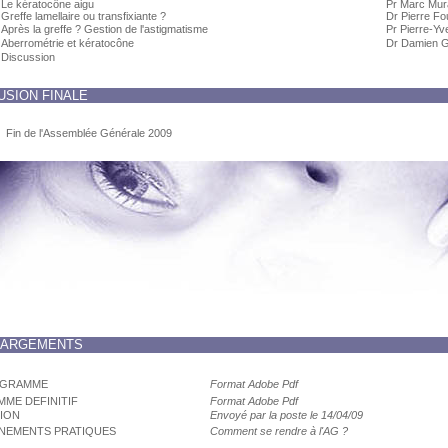
Le kératocône aigu
Pr Marc Mur
Greffe lamellaire ou transfixiante ?
Dr Pierre Fo
Après la greffe ? Gestion de l'astigmatisme
Pr Pierre-Yv
Aberrométrie et kératocône
Dr Damien G
Discussion
SION FINALE
Fin de l'Assemblée Générale 2009
HARGEMENTS
OGRAMME
Format Adobe Pdf
ME DEFINITIF
Format Adobe Pdf
TION
Envoyé par la poste le 14/04/09
NEMENTS PRATIQUES
Comment se rendre à l'AG ?