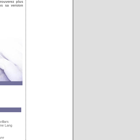
trouverez plus
ns sa version
illars
ine Lang
ure