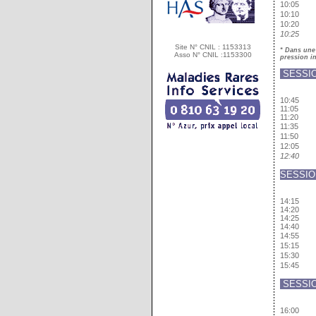
10:05
10:10
10:20
10:25
Site N° CNIL : 1153313
* Dans une 
Asso N° CNIL :1153300
pression in
SESSIO
10:45
11:05
11:20
11:35
11:50
12:05
12:40
SESSIO
14:15
14:20
14:25
14:40
14:55
15:15
15:30
15:45
SESSIO
16:00