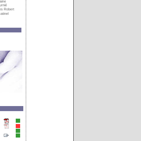
aine
urnié
es Robert
atinel