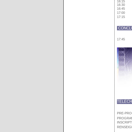
16:15
16:30
16:45
17:00
17:15
CONCLU
17:45
TELEC
PRE-PR
PROGRAM
INSCRIP
RENSEIG