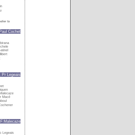
in
u
dier la
Paul Cochet
birana
echele
atinel
libert
t
 Pr Legeais
het
iquen
 Malecaze
Dr Macé
uboul
 Cochener
 F.Malecaze
c Legeais