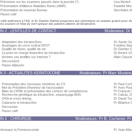
Précisions sur les examens passés dans la journée (*)
Lisa Montré
Présentation d'Alliance Maladies Rares (AMR)
Paulette Mor
Présentation du nouveau Bureau
Secrétaire él
Pause café
salle extérieure à l'AG, le Dr Damien Gatinel proposera aux volontaires un examen gratuit pour étu
tra oculaire et l'état du nerf optique des patients atteints de kératocône.
N 2 : LENTILLES DE CONTACT
Modérateur: Dr 
Adaptation des kératocônes
Dr Xavier Su
Avantages du verre scléral SPOT
Frédéric Ba
Qualité de vision, qualité de vie
Dr Damien G
La prise en charge financière du kératocône
Dr Annick Gil
Acheter ses lentilles sur Internet ?
Alain Clouze
Discussions
Pause déjeuner.
N 3 : ACTUALITES KERATOCONE
Modérateurs: Pr Marc Muraine,
Présentation des nouveaux membres du CS
Dr Paul Coc
Mot du Président d’honneur de l'association
Pr Yves Poul
Bilan du CRNK et présentation des centres de compétences
Pr François
Recherche génétique du kératocône, séquençage ADN
Pr Calvas, 
ORA et cross-linking
Dr David To
Cataracte et kératocône
Pr Béatrice
Discussion
Pause café
N 4 : CHIRURGIE
Modérateurs: Pr B. Cochener, Pr
Anneaux et Femtoseconde
Pr Jean-Mar