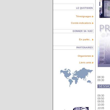
LE QUOTIDIEN
Témoignages
Contre-indications
DONNER SA VUE!
En parler...
PARTENAIRES
Organismes
Liens amis
08:30
09:30
SESSION
09:30
09:50
09:55
10:00
10:05